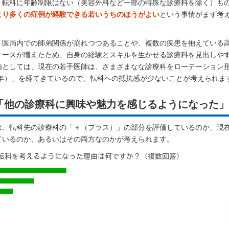
、転科に年齢制限はない（美容外科など一部の特殊な診療科を除く）も
より多くの症例が経験できる若いうちのほうがよい
という事情がまず考
、医局内での師弟関係が崩れつつあることや、複数の疾患を抱えている
ケースが増えたため、自身の経験とスキルを生かせる診療科を見出しや
由としては、現在の若手医師は、さまざまなな診療科をローテーション
4年）」を経てきているので、転科への抵抗感が少ないことが考えられま
は「他の診療科に興味や魅力を感じるようになった」
は、転科先の診療科の「＋（プラス）」の部分を評価しているのか、現
ているのか、あるいはその両方なのかが考えられます。