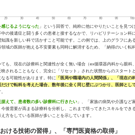
を感じるようになった
」という回答で、純粋に他にやりたいことを見つ
卒中の後遺症と闘う多くの患者と接するなかで、リハビリテーション科
門知識を新しい科で活かすこと可能です。この例では、上のグラフにあ
科領域の医師が抱える不安要素も同時に解消するため、「納得のいく転
ても、現在の診療科と関連性が全く無い場合（ex循環器内科から眼科
反映されることもなく、完全に「リセット」された状態からのスタート
になる可能性があります。特に
「医局や職場内の人間関係」、「現在の
面だけで転科を考えた場合、数年後に全く同じ壁にぶつかり、医師とし
す。
見据えて、患者数の多い診療科に行きたい
」、「家族の病気や介護など
、今後需要が高まる診療科を分析し、これまで培ってきたスキルをでき
考え方をしている医師が多いことを示しています。
おける技術の習得」、「専門医資格の取得」