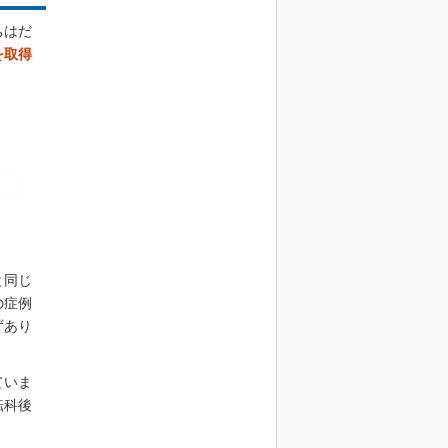
ちはだ
を取得
と同じ
の症例
ずあり
ていま
転科後