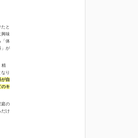
けたと
に興味
る「体
科」が
、精
となり
科が自
てのキ
家庭の
るだけ