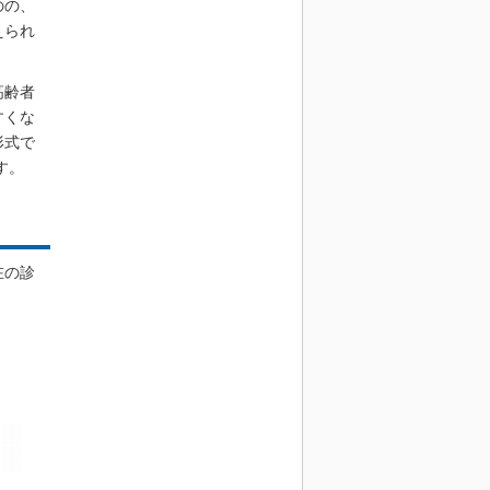
のの、
えられ
高齢者
すくな
形式で
す。
在の診