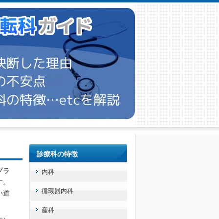
診療科の特徴
プラ
内科
す。
循環器内科
い道
産科