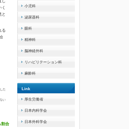
直し
小児科
いく
然と
泌尿器科
眼科
れる
始
精神科
脳神経外科
リハビリテーション科
麻酔科
Link
厚生労働省
日本内科学会
日本外科学会
る割合